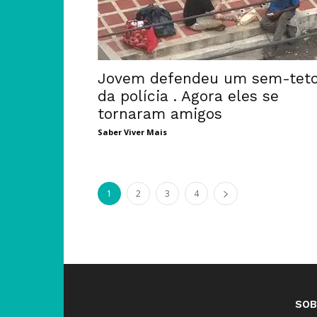
Jovem defendeu um sem-tet
da polícia . Agora eles se
tornaram amigos
Saber Viver Mais
1
2
3
4
SOB