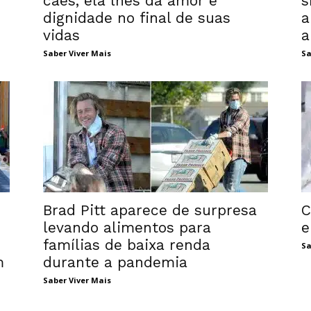
cães, ela lhes dá amor e
s
dignidade no final de suas
a
vidas
a
Saber Viver Mais
Sa
Brad Pitt aparece de surpresa
C
levando alimentos para
e
famílias de baixa renda
Sa
m
durante a pandemia
Saber Viver Mais