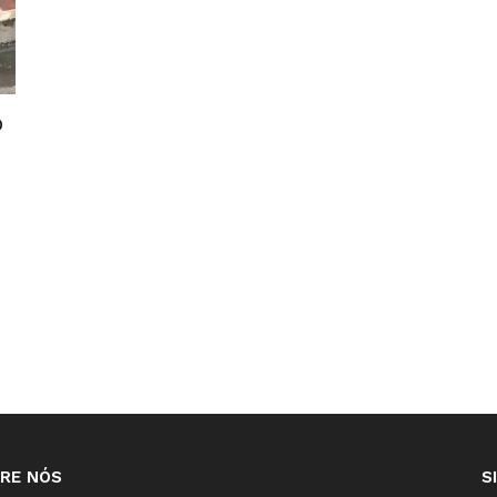
o
RE NÓS
S