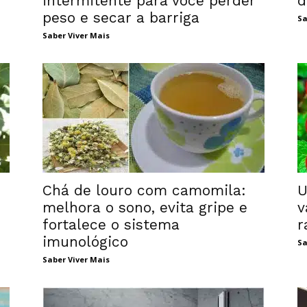
intermitente para você perder
d
peso e secar a barriga
Sa
Saber Viver Mais
Chá de louro com camomila:
U
melhora o sono, evita gripe e
v
fortalece o sistema
r
imunológico
Sa
Saber Viver Mais