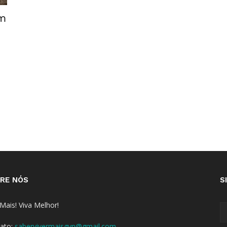
om
RE NÓS
S
 Mais! Viva Melhor!
ato:
sabervivermaisgyn@gmail.com