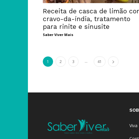
Receita de casca de limão c
cravo-da-índia, tratamento
para rinite e sinusite
Saber Viver Mais
...
1
2
3
41
SOB
Viva
Cont