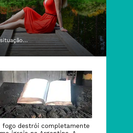
 situação…
 fogo destrói completamente