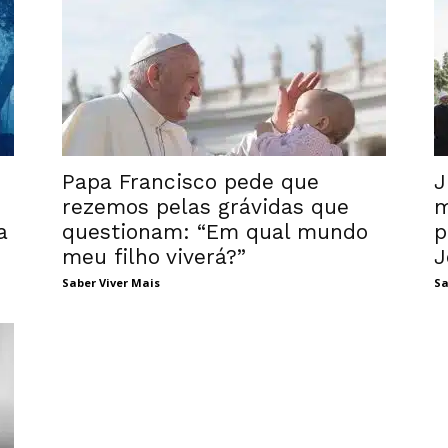
Papa Francisco pede que
J
rezemos pelas grávidas que
m
a
questionam: “Em qual mundo
p
meu filho viverá?”
J
Saber Viver Mais
Sa