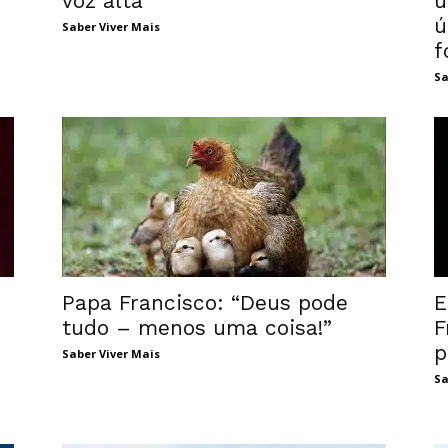
voz alta
u
ú
Saber Viver Mais
f
Sa
Papa Francisco: “Deus pode
E
tudo – menos uma coisa!”
F
p
Saber Viver Mais
Sa