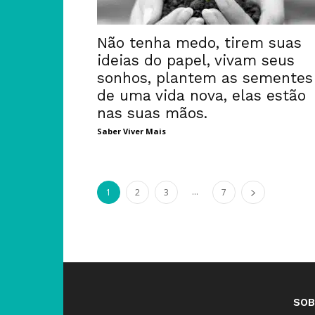
Não tenha medo, tirem suas
ideias do papel, vivam seus
sonhos, plantem as sementes
de uma vida nova, elas estão
nas suas mãos.
Saber Viver Mais
...
1
2
3
7
SOB