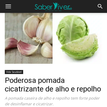
Vida Saudável
Poderosa pomada
cicatrizante de alho e repolho
A pomada caseira de alho e repolho tem forte poder
de desinflamar e cicatrizar.