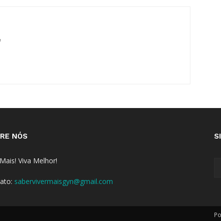
m
RE NÓS
S
 Mais! Viva Melhor!
ato:
sabervivermaisgyn@gmail.com
Po