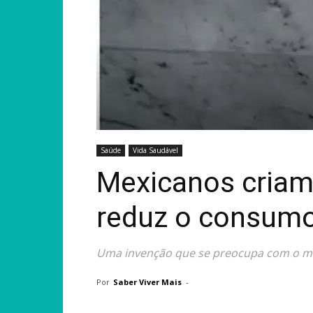
Saúde
Vida Saudável
Mexicanos criam
reduz o consumo
Uma invenção que se preocupa com o m
Por
Saber Viver Mais
-