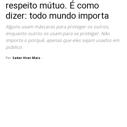
respeito mútuo. É como
dizer: todo mundo importa
Alguns usam máscaras para proteger os outros,
enquanto outros os usam para se proteger. Não
importa o porquê, apenas que eles sejam usados ​​em
público.
Por
Saber Viver Mais
-