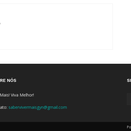
m
RE NÓS
S
 Mais! Viva Melhor!
ato:
sabervivermaisgyn@gmail.com
Po