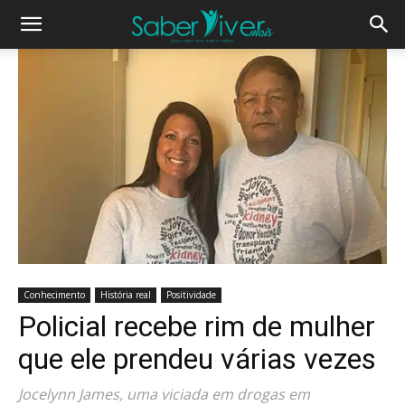
Conhecimento
História real
Positividade
Policial recebe rim de mulher
que ele prendeu várias vezes
Jocelynn James, uma viciada em drogas em