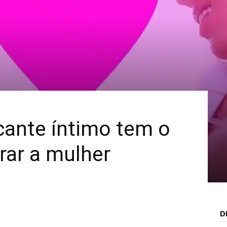
Mais
icante íntimo tem o
rar a mulher
D