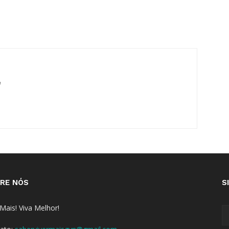
m
RE NÓS
S
 Mais! Viva Melhor!