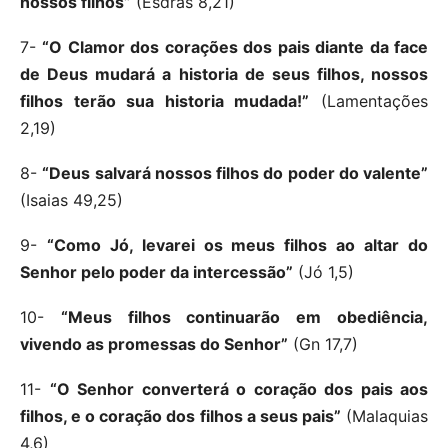
nossos filhos”
(Esdras 8,21)
7-
“O Clamor dos corações dos pais diante da face
de Deus mudará a historia de seus filhos, nossos
filhos terão sua historia mudada!”
(Lamentações
2,19)
8-
“Deus salvará nossos filhos do poder do valente”
(Isaias 49,25)
9-
“Como Jó, levarei os meus filhos ao altar do
Senhor pelo poder da intercessão”
(Jó 1,5)
10-
“Meus filhos continuarão em obediência,
vivendo as promessas do Senhor”
(Gn 17,7)
11-
“O Senhor converterá o coração dos pais aos
filhos, e o coração dos filhos a seus pais”
(Malaquias
4,6)