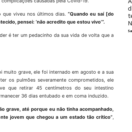
A
or complicações causadas pela Covid-19.
d
o que viveu nos últimos dias.
“Quando eu saí [do
t
ecido, pensei: ‘não acredito que estou vivo’“.
N
Sa
der é ter um pedacinho da sua vida de volta que a
 muito grave, ele foi internado em agosto e a sua
 ter os pulmões severamente comprometidos, ele
e que retirar 45 centímetros do seu intestino
manecer 36 dias entubado e em coma induzido.
tão grave, até porque eu não tinha acompanhado,
nte jovem que chegou a um estado tão crítico”
,