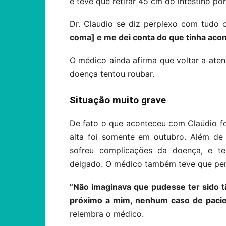
e teve que retirar 45 cm do intestino p
Dr. Claudio se diz perplexo com tudo 
coma] e me dei conta do que tinha acont
O médico ainda afirma que voltar a aten
doença tentou roubar.
Situação muito grave
De fato o que aconteceu com Claúdio foi
alta foi somente em outubro. Além de
sofreu complicações da doença, e tev
delgado. O médico também teve que per
“Não imaginava que pudesse ter sido 
próximo a mim, nenhum caso de pacie
relembra o médico.