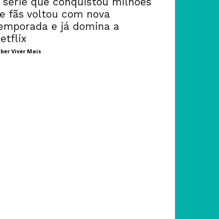
 série que conquistou milhões
e fãs voltou com nova
emporada e já domina a
etflix
ber Viver Mais