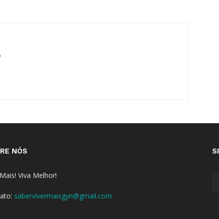
m
RE NÓS
S
 Mais! Viva Melhor!
ato:
sabervivermaisgyn@gmail.com