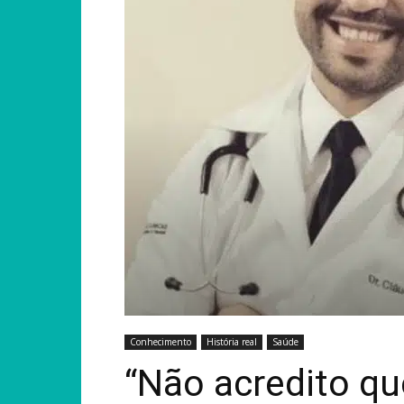
Conhecimento
História real
Saúde
“Não acredito qu