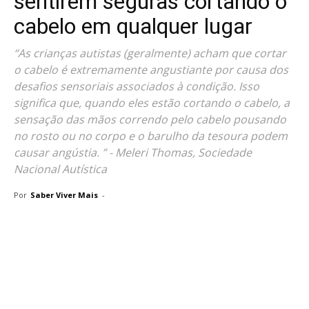
sentirem seguras cortando o
cabelo em qualquer lugar
“As crianças autistas (geralmente) acham que cortar
o cabelo é extremamente angustiante por causa dos
desafios sensoriais associados à condição. Isso
significa que, quando eles estão cortando o cabelo, a
sensação das mãos correndo pelo cabelo pousando
no rosto ou no corpo e o barulho da tesoura podem
causar angústia. ” - Meleri Thomas, Sociedade
Nacional Autística
Por
Saber Viver Mais
-