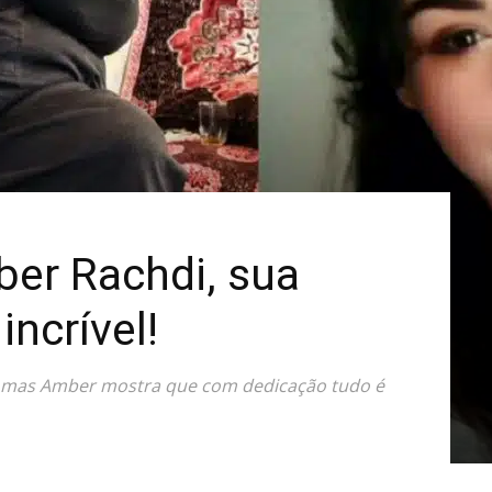
Mais
ber Rachdi, sua
ncrível!
oa, mas Amber mostra que com dedicação tudo é