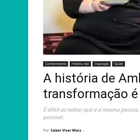
Conhecimento
História real
Inspiração
Saúde
A história de Am
transformação é i
É difícil acreditar que é a mesma pess
possível.
Por
Saber Viver Mais
-