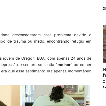
D
idade desencadearam esse problema devido à
tipo de trauma ou medo, encontrando refúgio em
uma jovem de Oregon, EUA, com apenas 24 anos de
 depressão e sempre se sentia
“melhor”
ao comer
N
ia era que esse sentimento era apenas momentâneo
f
d
Sa