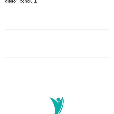
disso”
, concluiu.