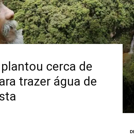
Mais
plantou cerca de
ara trazer água de
esta
D