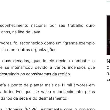
conhecimento nacional por seu trabalho duro
anos, na ilha de Java.
árvores, foi reconhecido como um “grande exemplo
ésio e por outras organizações.
N
duas décadas, quando ele decidiu combater o
d
 se intensificou devido a vários incêndios que
a
destruindo os ecossistemas da região.
Sa
efa a ponto de plantar mais de 11 mil árvores em
ade incrível que lhe valeu reconhecimento pelas
s danos da seca e do desmatamento.
da Indonésia (BNPB), juntamente com o governo