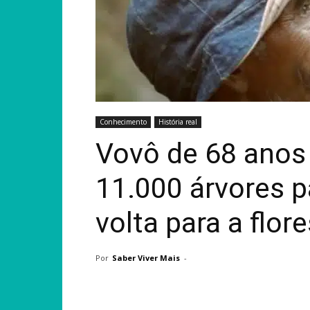
Conhecimento
História real
Vovô de 68 anos 
11.000 árvores p
volta para a flor
Por
Saber Viver Mais
-