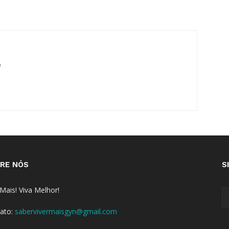
m
RE NÓS
S
 Mais! Viva Melhor!
ato:
sabervivermaisgyn@gmail.com