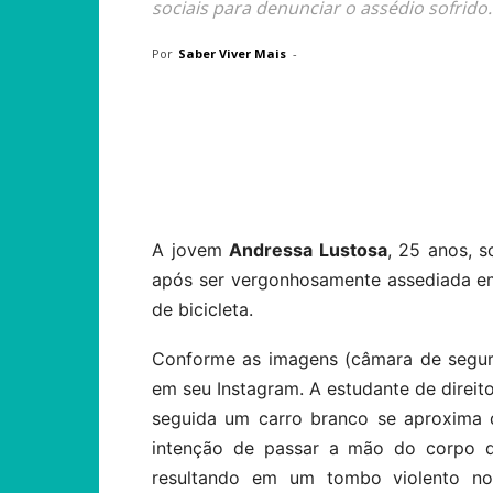
sociais para denunciar o assédio sofrido.
Por
Saber Viver Mais
-
Compartilhar
A jovem
Andressa Lustosa
, 25 anos, s
após ser vergonhosamente assediada e
de bicicleta.
Conforme as imagens (câmara de segur
em seu Instagram. A estudante de direit
seguida um carro branco se aproxima 
intenção de passar a mão do corpo da
resultando em um tombo violento n