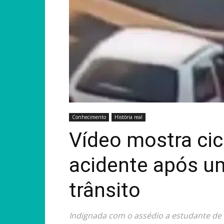
Conhecimento
História real
Vídeo mostra cic
acidente após um
trânsito
Indignada com o assédio a estudante de 