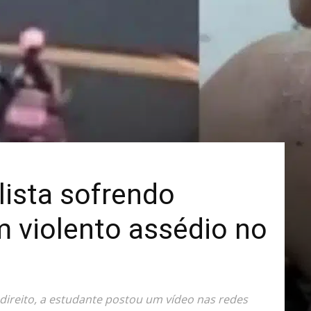
Mais
lista sofrendo
 violento assédio no
direito, a estudante postou um vídeo nas redes