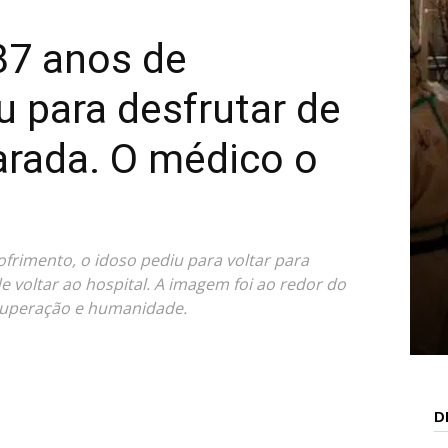
87 anos de
Mais
u para desfrutar de
arada. O médico o
rimento, o idoso pediu para voltar para
 voltar ao hospital. A imagem foi ao redor do
cuperação e humanidade.
D