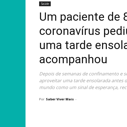
Saúde
Um paciente de 
coronavírus pedi
uma tarde ensol
acompanhou
Depois de semanas de confinamento e sof
aproveitar uma tarde ensolarada antes de
mundo como um sinal de esperança, re
Por
Saber Viver Mais
-