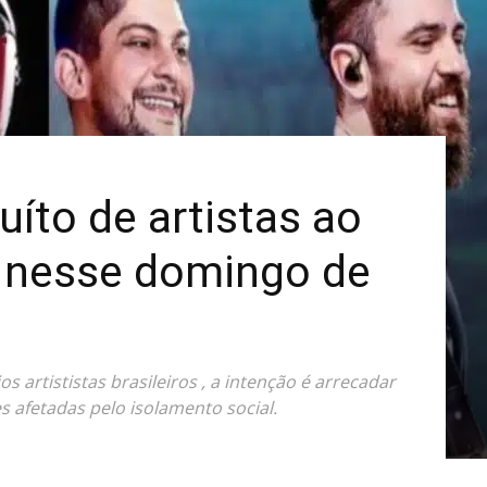
Mais
uíto de artistas ao
, nesse domingo de
os artististas brasileiros , a intenção é arrecadar
s afetadas pelo isolamento social.