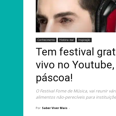
Conhecimento
História real
Inspiração
Tem festival grat
vivo no Youtube
páscoa!
O Festival Fome de Música, vai reunir vári
alimentos não-perecíveis para instituiçõe
Por
Saber Viver Mais
-