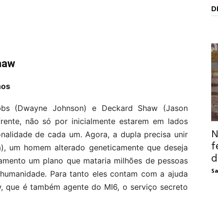
D
haw
nos
bbs (Dwayne Johnson) e Deckard Shaw (Jason
rente, não só por inicialmente estarem em lados
N
nalidade de cada um. Agora, a dupla precisa unir
f
lba), um homem alterado geneticamente que deseja
d
damento um plano que mataria milhões de pessoas
Sa
umanidade. Para tanto eles contam com a ajuda
w, que é também agente do MI6, o serviço secreto