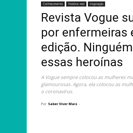
Conhecimento
História real
Inspiração
Revista Vogue s
por enfermeiras
edição. Ninguém
essas heroínas
A Vogue sempre colocou as mulheres ma
glamourosas. Agora, ela colocou as mulhe
o coronavírus.
Por
Saber Viver Mais
-