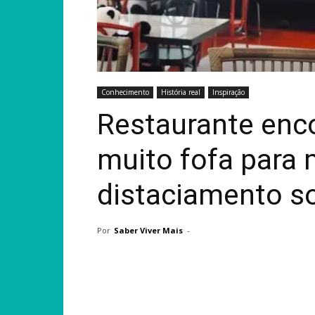
Conhecimento
História real
Inspiração
Restaurante enc
muito fofa para 
distaciamento so
Por
Saber Viver Mais
-
Compartilhar