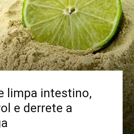
Mais
 limpa intestino,
ol e derrete a
ga