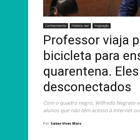
Conhecimento
História real
Inspiração
Professor viaja p
bicicleta para e
quarentena. Eles
desconectados
Com o quadro negro, Wilfredo Negrete via
alunos que não têm acesso à Internet ou
Por
Saber Viver Mais
-