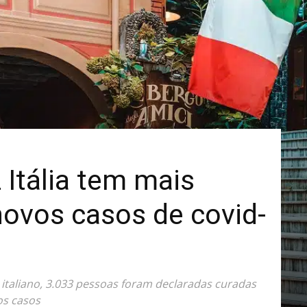
Mais
 Itália tem mais
novos casos de covid-
italiano, 3.033 pessoas foram declaradas curadas
os casos