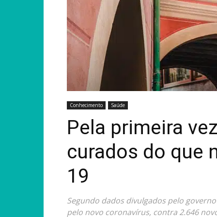
Conhecimento
Saúde
Pela primeira vez
curados do que 
19
Segundo dados divulgados pelo governo 
pelo novo coronavírus, contra 2.646 nov