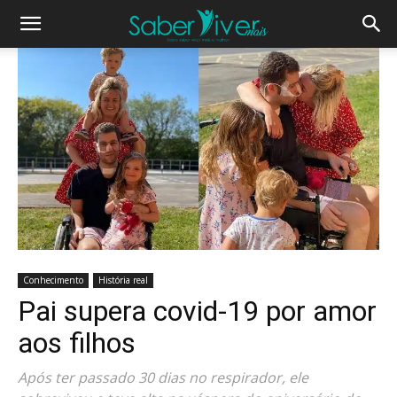
Conhecimento
História real
Pai supera covid-19 por amor
aos filhos
Após ter passado 30 dias no respirador, ele