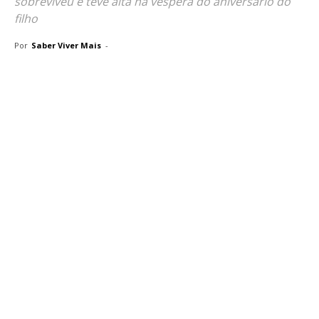
sobreviveu e teve alta na véspera do aniversário do
filho
Por
Saber Viver Mais
-