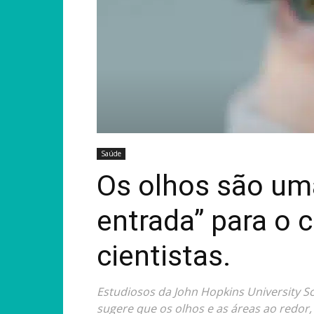
Saúde
Os olhos são um
entrada” para o 
cientistas.
Estudiosos da John Hopkins University S
sugere que os olhos e as áreas ao redor,