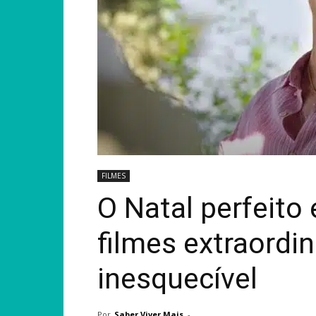
FILMES
O Natal perfeito 
filmes extraordi
inesquecível
Por
Saber Viver Mais
-