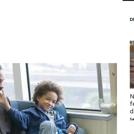
D
N
f
d
Sa