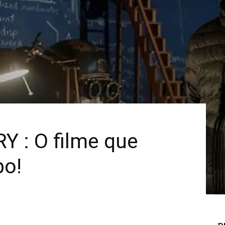
Mais
Y : O filme que
po!