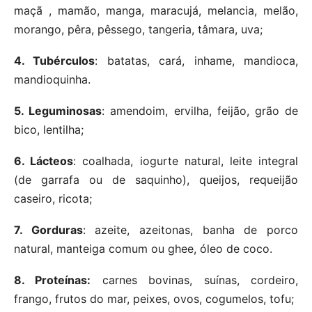
maçã , mamão, manga, maracujá, melancia, melão,
morango, pêra, pêssego, tangeria, tâmara, uva;
4. Tubérculos
: batatas, cará, inhame, mandioca,
mandioquinha.
5. Leguminosas
: amendoim, ervilha, feijão, grão de
bico, lentilha;
6. Lácteos
: coalhada, iogurte natural, leite integral
(de garrafa ou de saquinho), queijos, requeijão
caseiro, ricota;
7. Gorduras
: azeite, azeitonas, banha de porco
natural, manteiga comum ou ghee, óleo de coco.
8. Proteínas:
carnes bovinas, suínas, cordeiro,
frango, frutos do mar, peixes, ovos, cogumelos, tofu;