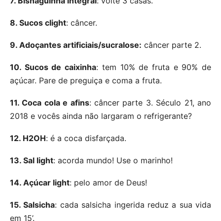
7. Bisnaguinha integral
: volte 3 casas.
8. Sucos clight
: câncer.
9. Adoçantes artificiais/sucralose:
câncer parte 2.
10. Sucos de caixinha
: tem 10% de fruta e 90% de
açúcar. Pare de preguiça e coma a fruta.
11. Coca cola e afins
: câncer parte 3. Século 21, ano
2018 e vocês ainda não largaram o refrigerante?
12. H2OH
: é a coca disfarçada.
13. Sal light
: acorda mundo! Use o marinho!
14. Açúcar light
: pelo amor de Deus!
15. Salsicha
: cada salsicha ingerida reduz a sua vida
em 15’.