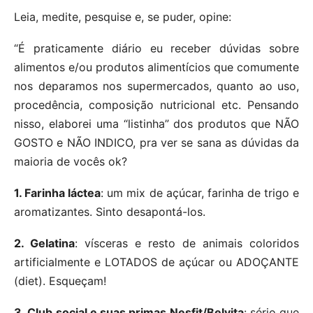
Leia, medite, pesquise e, se puder, opine:
“É praticamente diário eu receber dúvidas sobre
alimentos e/ou produtos alimentícios que comumente
nos deparamos nos supermercados, quanto ao uso,
procedência, composição nutricional etc. Pensando
nisso, elaborei uma “listinha” dos produtos que NÃO
GOSTO e NÃO INDICO, pra ver se sana as dúvidas da
maioria de vocês ok?
1. Farinha láctea
: um mix de açúcar, farinha de trigo e
aromatizantes. Sinto desapontá-los.
2. Gelatina
: vísceras e resto de animais coloridos
artificialmente e LOTADOS de açúcar ou ADOÇANTE
(diet). Esqueçam!
3. Club social e suas primas Nesfit/Belvita
: sério que