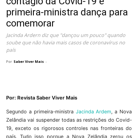
contágio da Covid-19 e
primeira-ministra dança para
comemorar
Jacinda Ardern diz que "dançou um pouco" quando
soube que não havia mais casos de coronavírus no
país
Por
Saber Viver Mais
-
Por: Revista Saber Viver Mais
Segundo a primeira-ministra
Jacinda Ardem
, a Nova
Zelândia vai suspender todas as restrições do Covid-
19, exceto os rigorosos controles nas fronteiras do
país. Tudo isso porque a Nova Zelândia zerou os