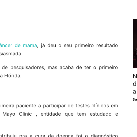
âncer de mama
, já deu o seu primeiro resultado
usiasmada.
de pesquisadores, mas acaba de ter o primeiro
N
a Flórida.
d
a
Sa
meira paciente a participar de testes clínicos em
a Mayo Clinic , entidade que tem estudado e
tribuiu pra a cura da doença foi o diagnóstico