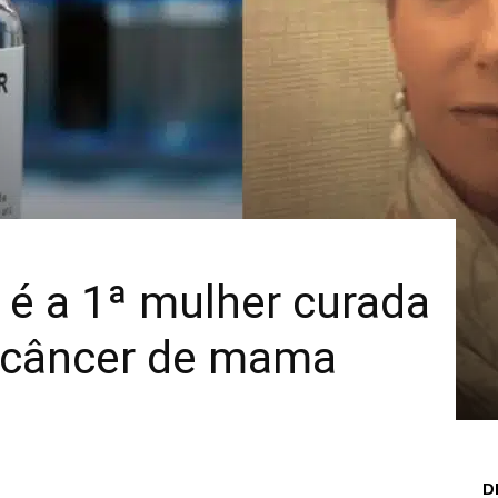
Mais
é a 1ª mulher curada
 câncer de mama
D