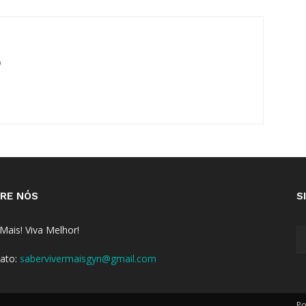
m
RE NÓS
S
 Mais! Viva Melhor!
ato:
sabervivermaisgyn@gmail.com
Po