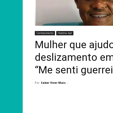
Conhecimento
História real
Mulher que ajudo
deslizamento e
“Me senti guerrei
Por
Saber Viver Mais
-
Compartilhar