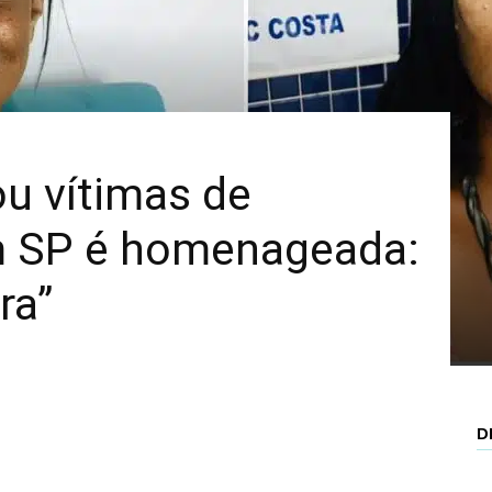
Mais
u vítimas de
m SP é homenageada:
ra”
D