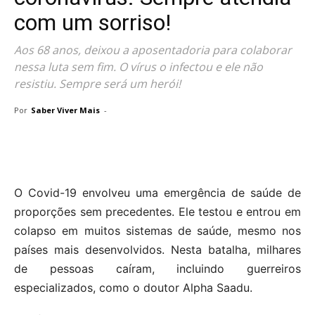
com um sorriso!
Aos 68 anos, deixou a aposentadoria para colaborar
nessa luta sem fim. O vírus o infectou e ele não
resistiu. Sempre será um herói!
Por
Saber Viver Mais
-
O Covid-19 envolveu uma emergência de saúde de
proporções sem precedentes. Ele testou e entrou em
colapso em muitos sistemas de saúde, mesmo nos
países mais desenvolvidos. Nesta batalha, milhares
de pessoas caíram, incluindo guerreiros
especializados, como o doutor Alpha Saadu.