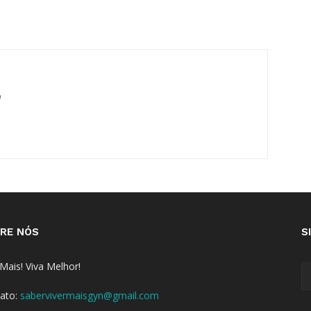
m
RE NÓS
S
 Mais! Viva Melhor!
ato:
sabervivermaisgyn@gmail.com