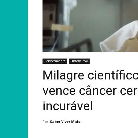
Conhecimento
História real
Milagre científic
vence câncer cer
incurável
Por
Saber Viver Mais
-