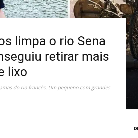
Mais
s limpa o rio Sena
seguiu retirar mais
 lixo
té camas do rio francês. Um pequeno com grandes
D