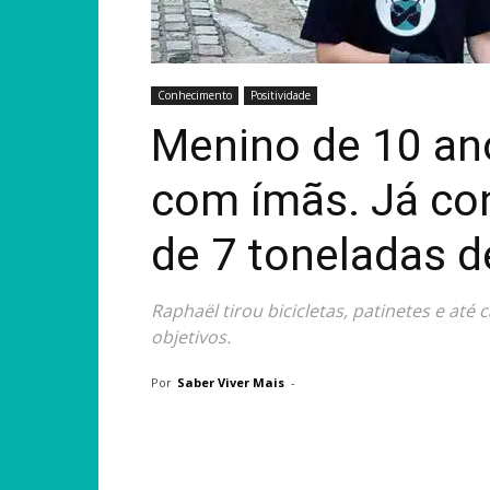
Conhecimento
Positividade
Menino de 10 ano
com ímãs. Já con
de 7 toneladas de
Raphaël tirou bicicletas, patinetes e a
objetivos.
Por
Saber Viver Mais
-