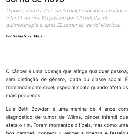
O nome dela é Lula e ela foi diagnosticada com câncer
infantil, no rim. Ela passou por 13 rodadas de
quimioterapia e, após 22 semanas, ela foi vitoriosa.
Por
Saber Viver Mais
-
O câncer é uma doença que atinge qualquer pessoa,
sem distinção de gênero, idade ou classe social. É
tremendamente cruel, especialmente quando afeta os
mais pequenos.
Lula Beth Bowden é uma menina de 4 anos com
diagnóstico de tumor de Wilms, câncer infantil que
afeta o rim. Foram momentos difíceis, mas como uma
boa campeã, conseguiu vencer a doença e festejou