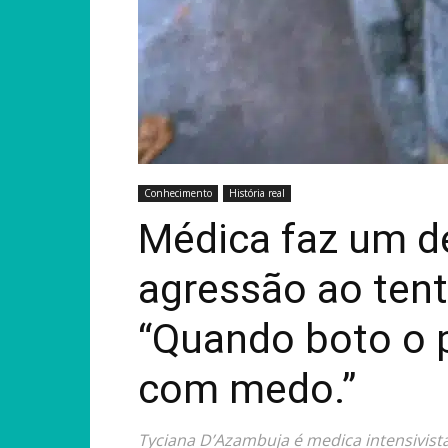
Conhecimento
História real
Médica faz um d
agressão ao tent
“Quando boto o p
com medo.”
Tyciana D’Azambuja é medica intensivis