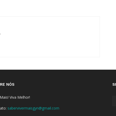
m
RE NÓS
S
 Mais! Viva Melhor!
ato:
sabervivermaisgyn@gmail.com