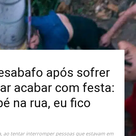
Mais
esabafo após sofrer
ar acabar com festa:
é na rua, eu fico
ta, ao tentar interromper pessoas que estavam em