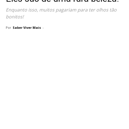
Enquanto isso, muitos pagariam para ter olhos tão
bonitos!
Por
Saber Viver Mais
-