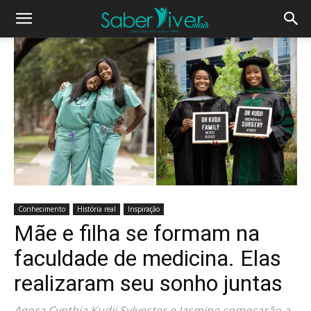
Conhecimento
História real
Inspiração
Mãe e filha se formam na
faculdade de medicina. Elas
realizaram seu sonho juntas
Agora Cynthia Kudji Sylvester e Jasmine começarão a