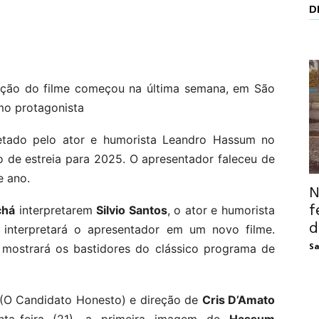
D
odução do filme começou na última semana, em São
mo protagonista
pretado pelo ator e humorista Leandro Hassum no
o de estreia para 2025. O apresentador faleceu de
e ano.
N
f
chá
interpretarem
Silvio Santos
, o ator e humorista
d
 interpretará o apresentador em um novo filme.
Sa
 mostrará os bastidores do clássico programa de
(O Candidato Honesto) e direção de
Cris D’Amato