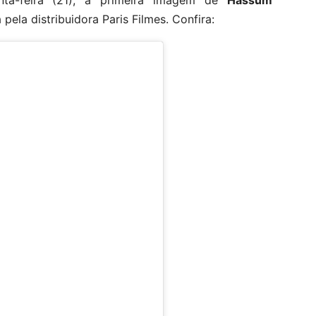
inta-feira (21), a primeira imagem de
Hassum
 pela distribuidora Paris Filmes. Confira: