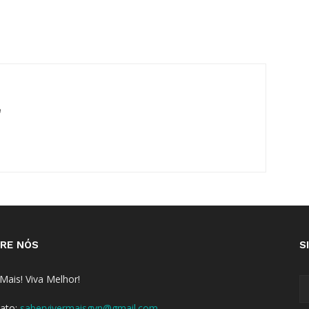
m
RE NÓS
S
 Mais! Viva Melhor!
ato:
sabervivermaisgyn@gmail.com