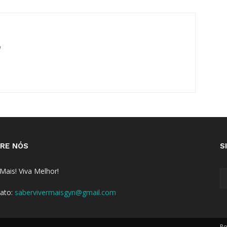
m
RE NÓS
S
 Mais! Viva Melhor!
ato:
sabervivermaisgyn@gmail.com
Po