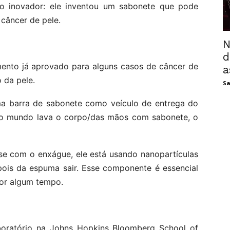
ho inovador: ele inventou um sabonete que pode
 câncer de pele.
N
d
ento já aprovado para alguns casos de câncer de
a
 da pele.
Sa
ma barra de sabonete como veículo de entrega do
do mundo lava o corpo/das mãos com sabonete, o
e com o enxágue, ele está usando nanopartículas
pois da espuma sair. Esse componente é essencial
por algum tempo.
oratório na Johns Hopkins Bloomberg School of