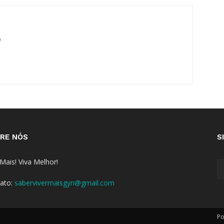
m
RE NÓS
S
 Mais! Viva Melhor!
ato:
sabervivermaisgyn@gmail.com
Po