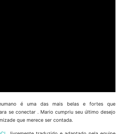
humano é uma das mais belas e fortes que
ara se conectar . Mario cumpriu seu último desejo
amizade que merece ser contada.
OCL
, livremente traduzido e adaptado pela equipe