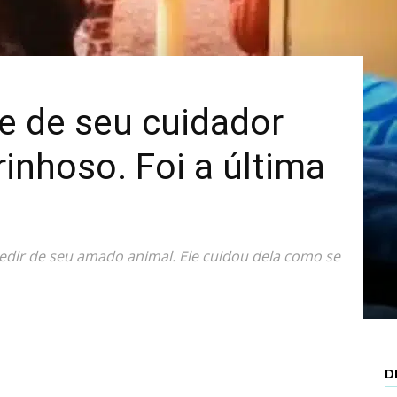
Mais
e de seu cuidador
inhoso. Foi a última
edir de seu amado animal. Ele cuidou dela como se
D