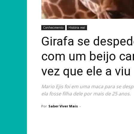
Conhecimento
História real
Girafa se desped
com um beijo car
vez que ele a viu
Mario Ejis foi em uma maca para se desp
ela fosse filha dele por mais de 25 anos.
Por
Saber Viver Mais
-