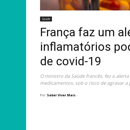
Saúde
França faz um ale
inflamatórios p
de covid-19
O ministro da Saúde francês, fez o alert
medicamentos, sob o risco de agravar a
Por
Saber Viver Mais
-
Compartilhar