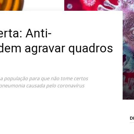
Mais
rta: Anti-
odem agravar quadros
a a população para que não tome certos
 pneumonia causada pelo coronavírus
D