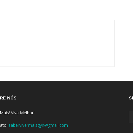
m
RE NÓS
S
 Mais! Viva Melhor!
ato:
sabervivermaisgyn@gmail.com