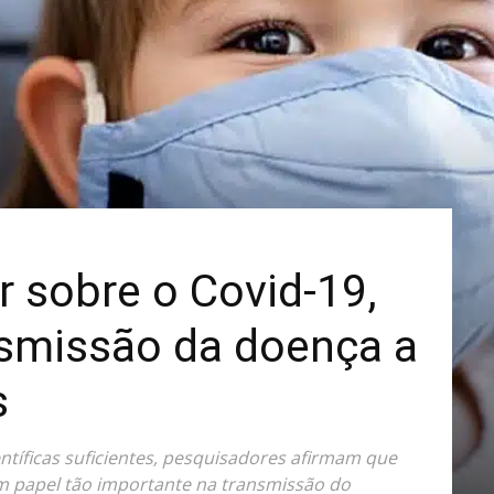
Mais
r sobre o Covid-19,
nsmissão da doença a
s
ntíficas suficientes, pesquisadores afirmam que
m papel tão importante na transmissão do