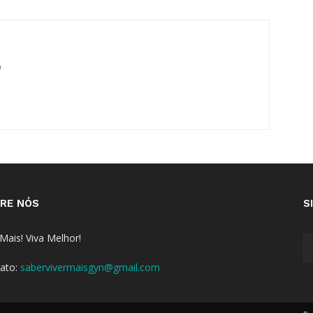
m
RE NÓS
S
 Mais! Viva Melhor!
ato:
sabervivermaisgyn@gmail.com