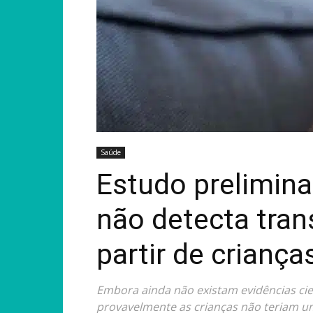
Saúde
Estudo prelimina
não detecta tra
partir de criança
Embora ainda não existam evidências cie
provavelmente as crianças não teriam u