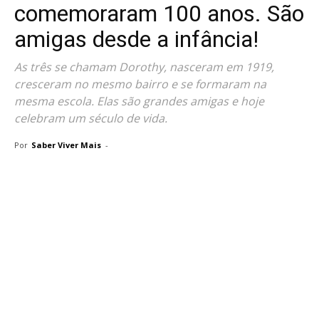
comemoraram 100 anos. São
amigas desde a infância!
As três se chamam Dorothy, nasceram em 1919,
cresceram no mesmo bairro e se formaram na
mesma escola. Elas são grandes amigas e hoje
celebram um século de vida.
Por
Saber Viver Mais
-