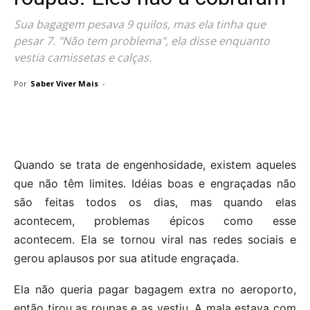
Sua bagagem pesava 9 quilos, mas ela tinha que
pesar 7. "Não tem problema", ela disse enquanto
vestia camissetas e calças.
Por
Saber Viver Mais
-
Quando se trata de engenhosidade, existem aqueles
que não têm limites. Idéias boas e engraçadas não
são feitas todos os dias, mas quando elas
acontecem, problemas épicos como esse
acontecem. Ela se tornou viral nas redes sociais e
gerou aplausos por sua atitude engraçada.
Ela não queria pagar bagagem extra no aeroporto,
então tirou as roupas e as vestiu. A mala estava com